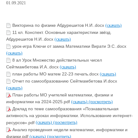
01.09.2021
Викторина по физике Абдурешитов Н.И..docx
(скачать)
11 кл. Конспект. Основные характеристики звёзд.
Абдурешитов Н.И..docx
(скачать)
урок-игра Ключи от замка Математики Вирати Э.С..docx
(скачать)
8 ал Урок Множество действительных чисел
Сейтмамбетова И.А..docx
(скачать)
план работы МО матем 22-23 печать.docx
(скачать)
Отчет по самообразованию Сейтмамбетова И.docx
(скачать)
План работы МО учителей математики, физики и
информатики на 2024-2025.pdf
(скачать)
(посмотреть)
Доклад по теме самообразования «Познавательная
активность на уроках информатики. Использование интернет-
ресурсов».pdf
(скачать)
(посмотреть)
Анализ проведения недели математики, информатики и
физики.pdf
(скачать)
(посмотреть)