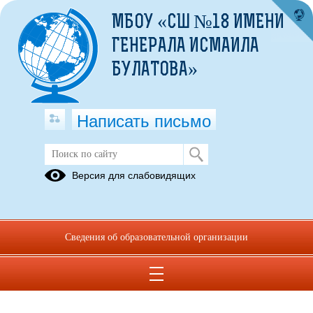
МБОУ «СШ №18 ИМЕНИ
ГЕНЕРАЛА ИСМАИЛА
БУЛАТОВА»
Написать письмо
ШМО учителей естественно-
Версия для слабовидящих
научных дисциплин
Методическая
копилка
Сведения об образовательной организации
Теминдаровой
Эльвины
Аединовны