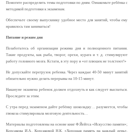
Помогите распределить темы подготовки по дням. Ознакомьте ребёнка с
методикой подготовки к экзаменам.
Обеспечьте своему выпускнику удобное место для занятий, чтобы ему
нравилось там заниматься!
Питание и режим дня
Позаботьтесь об организации режима дня и полноценного питания.
Такие продукты, как рыба, творог, орехи, курага и т. д. стимулируют
работу головного мозга. Кстати, в эту пору и «от плюшек не толстеют!»
Не допускайте перегрузок ребенка. Через каждые 40-50 минут занятий
обязательно нужно делать перерывы на 10-15 минут.
Накануне экзамена ребенок должен отдохнуть и как следует выспаться.
Проследите за этим.
С утра перед экзаменом дайте ребёнку шоколадку… разумеется, чтобы
глюкоза стимулировала мозговую деятельность…
Материалы подготовлены на основе книг Ф.Йейтса «Искусство памяти»;
Корсакова И.А., Корсаковой Н.К. «Хорошая память на каждый день»,