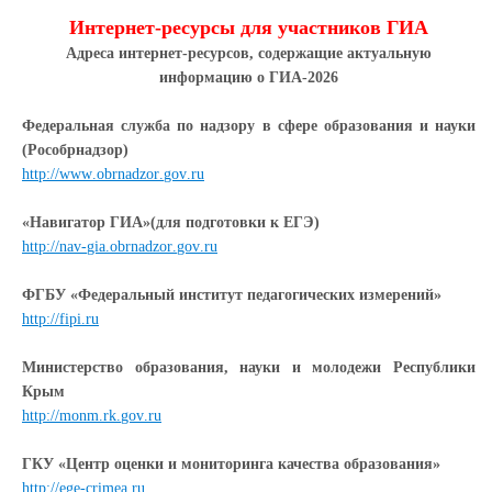
Интернет-ресурсы для участников ГИА
Адреса интернет-ресурсов, содержащие актуальную
информацию о ГИА-2026
Федеральная служба по надзору в сфере образования и науки
(Рособрнадзор)
http
://
www
.
obrnadzor
.
gov
.
ru
«Навигатор ГИА»(для подготовки к ЕГЭ)
http
://
nav
-
gia
.
obrnadzor
.
gov
.
ru
ФГБУ «Федеральный институт педагогических измерений»
http
://
fipi
.
ru
Министерство образования, науки и молодежи Республики
Крым
http
://
monm
.
rk
.
gov
.
ru
ГКУ «Центр оценки и мониторинга качества образования»
http://ege-crimea.ru