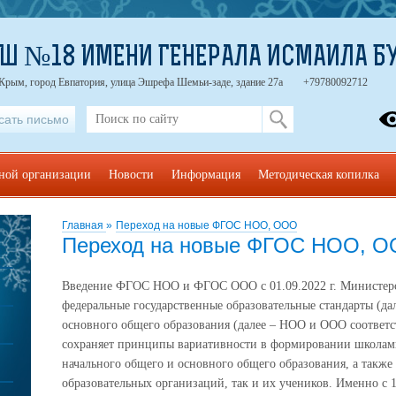
Ш №18 ИМЕНИ ГЕНЕРАЛА ИСМАИЛА Б
 Крым, город Евпатория, улица Эшрефа Шемьи-заде, здание 27а
+79780092712
сать письмо
ьной организации
Новости
Информация
Методическая копилка
Главная
»
Переход на новые ФГОС НОО, ООО
Переход на новые ФГОС НОО, 
Введение ФГОС НОО и ФГОС ООО с 01.09.2022 г. Министер
федеральные государственные образовательные стандарты (да
основного общего образования (далее – НОО и ООО соответ
сохраняет принципы вариативности в формировании школам
начального общего и основного общего образования, а также 
образовательных организаций, так и их учеников. Именно с 1