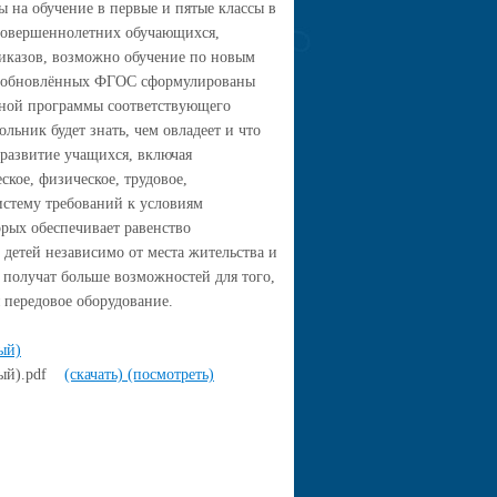
 на обучение в первые и пятые классы в
есовершеннолетних обучающихся,
риказов, возможно обучение по новым
 В обновлённых ФГОС сформулированы
ьной программы соответствующего
льник будет знать, чем овладеет и что
развитие учащихся, включая
ское, физическое, трудовое,
стему требований к условиям
рых обеспечивает равенство
 детей независимо от места жительства и
 получат больше возможностей для того,
 передовое оборудование.
ый)
овый).pdf
(скачать)
(посмотреть)