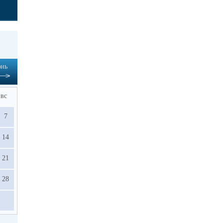
нь
вс
7
14
21
28