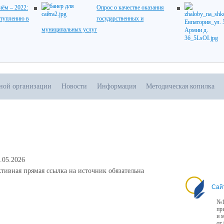
ём – 2022:
Опрос о качестве оказания
ступлению в
государственных и
муниципальных услуг
ьной организации
Новости
Информация
Методическая копилка
.05.2026
тивная прямая ссылка на источник обязательна
Сай
№1
пр
и 
от