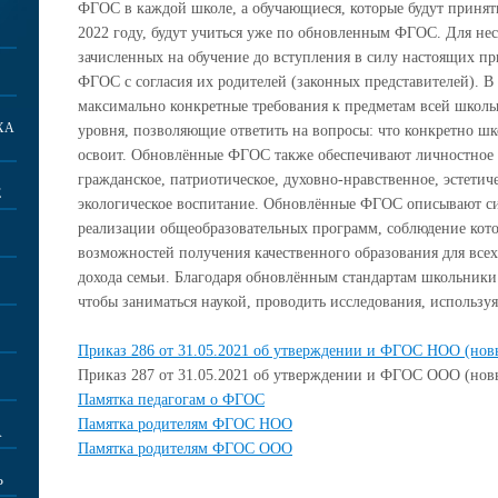
ФГОС в каждой школе, а обучающиеся, которые будут приняты
2022 году, будут учиться уже по обновленным ФГОС. Для н
зачисленных на обучение до вступления в силу настоящих п
ФГОС с согласия их родителей (законных представителей).
максимально конкретные требования к предметам всей школ
ХА
уровня, позволяющие ответить на вопросы: что конкретно шко
освоит. Обновлённые ФГОС также обеспечивают личностное 
гражданское, патриотическое, духовно-нравственное, эстетиче
Е
экологическое воспитание. Обновлённые ФГОС описывают си
реализации общеобразовательных программ, соблюдение кото
возможностей получения качественного образования для всех
дохода семьи. Благодаря обновлённым стандартам школьники
чтобы заниматься наукой, проводить исследования, используя
Приказ 286 от 31.05.2021 об утверждении и ФГОС НОО (нов
Приказ 287 от 31.05.2021 об утверждении и ФГОС ООО (н
Памятка педагогам о ФГОС
Памятка родителям ФГОС НОО
А
Памятка родителям ФГОС ООО
Ь