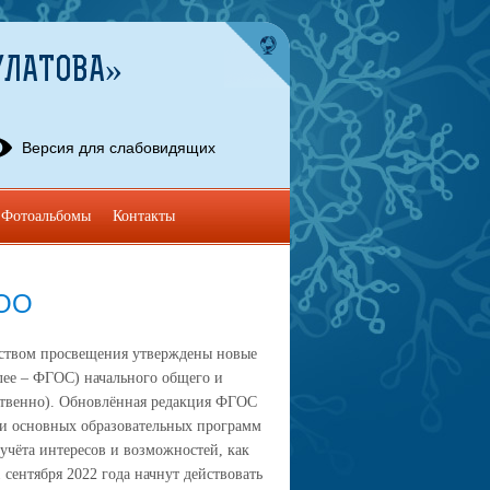
УЛАТОВА»
Версия для слабовидящих
Фотоальбомы
Контакты
ООО
ством просвещения утверждены новые
лее – ФГОС) начального общего и
ственно). Обновлённая редакция ФГОС
и основных образовательных программ
учёта интересов и возможностей, как
 сентября 2022 года начнут действовать