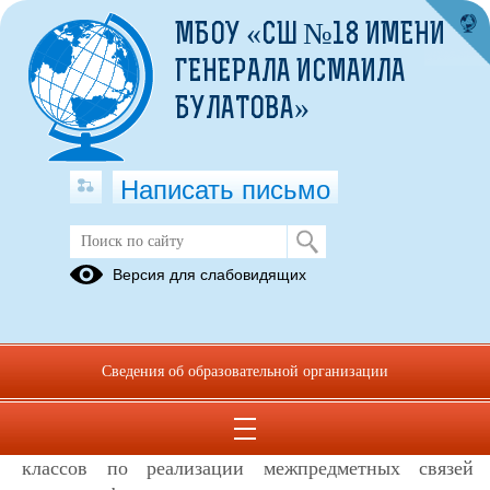
МБОУ «СШ №18 ИМЕНИ
ГЕНЕРАЛА ИСМАИЛА
БУЛАТОВА»
Написать письмо
Цифровая образовательная среда
Версия для слабовидящих
(ЦОС)
В рамках реализации национального проекта
«Образование» - «Цифровая образовательная среда»
Сведения об образовательной организации
школой в ноябре 2021г. получены 26 ноутбуков.
Оборудован новый кабинет информатики для
проведения занятий с учащимися 2-4 классов и 5-11
классов по реализации межпредметных связей