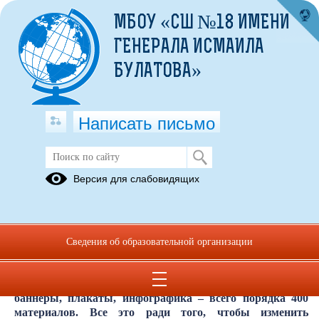
МБОУ «СШ №18 ИМЕНИ
ГЕНЕРАЛА ИСМАИЛА
БУЛАТОВА»
Написать письмо
Федеральный пакет социальной
Версия для слабовидящих
рекламы
03.04.2024
29 января 2024г на пресс-конференции в ТАСС
Сведения об образовательной организации
директор Департамента информационной политики
МЧС России Роман Охотенко представил федеральный
пакет социальной рекламы. В него вошли ролики,
баннеры, плакаты, инфографика – всего порядка 400
материалов. Все это ради того, чтобы изменить