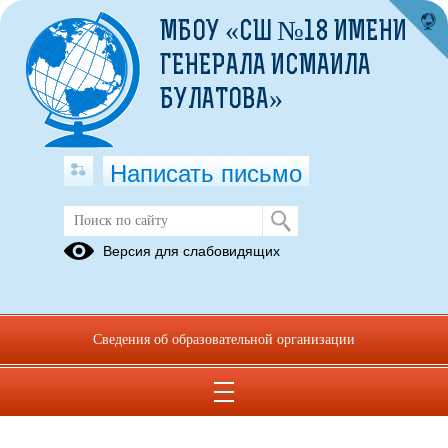
МБОУ «СШ №18 ИМЕНИ
ГЕНЕРАЛА ИСМАИЛА
БУЛАТОВА»
Написать письмо
Комиссия по соблюдению
Версия для слабовидящих
требований к служебному
поведению и урегулированию
конфликта интересов
(аттестационная комиссия)
Сведения об образовательной организации
05.07.2023