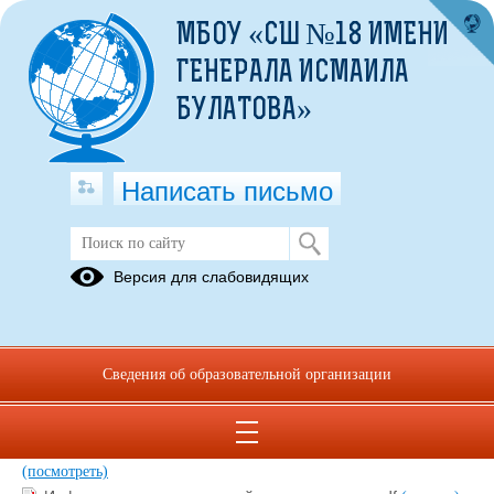
МБОУ «СШ №18 ИМЕНИ
ГЕНЕРАЛА ИСМАИЛА
БУЛАТОВА»
Написать письмо
Социально-психологическое
Версия для слабовидящих
тестирование на выявление
скрытого неблагополучия
01.09.2022
Сведения об образовательной организации
Буклет-для-родителей-Стоит-ли-бояться-СПТ.pdf
(скачать)
(посмотреть)