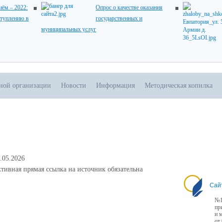
ём – 2022:
Опрос о качестве оказания
ступлению в
государственных и
муниципальных услуг
ьной организации
Новости
Информация
Методическая копилка
.05.2026
тивная прямая ссылка на источник обязательна
Сай
№1
пр
и 
от