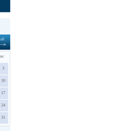
ай
вс
3
10
17
24
31