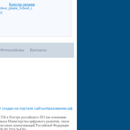
Качество питания
Фотоальбомы
Контакты
т создан на портале сайтыобразованию.рф
556 в Реестре российского ПО (на основании
иказа Министерства цифрового развития, связи
массовых коммуникаций Российской Федерации
 06.09.2016 №426)