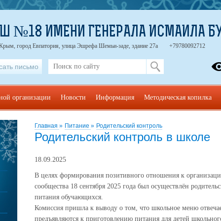
Ш №18 ИМЕНИ ГЕНЕРАЛА ИСМАИЛА Б
 Крым, город Евпатория, улица Эшрефа Шемьи-заде, здание 27а
+79780092712
сать письмо
ьной организации
Новости
Информация
Методическая копилка
Главная
»
Питание
»
Родительский контроль
Родительский контроль в школе
18.09.2025
В целях формирования позитивного отношения к организации
сообщества 18 сентября 2025 года был осуществлён родитель
питания обучающихся.
Комиссия пришла к выводу о том, что школьное меню отвеча
предъявляются к приготовлению питания для детей школьного