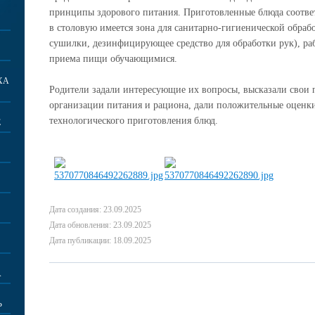
принципы здорового питания. Приготовленные блюда соотве
в столовую имеется зона для санитарно-гигиенической обрабо
сушилки, дезинфицирующее средство для обработки рук), раб
приема пищи обучающимися.
ХА
Родители задали интересующие их вопросы, высказали свои
организации питания и рациона, дали положительные оценки
технологического приготовления блюд.
Е
Дата создания: 23.09.2025
Дата обновления: 23.09.2025
Дата публикации: 18.09.2025
А
Ь