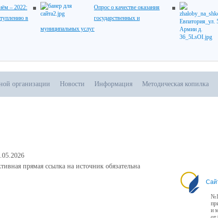
ём – 2022:
Опрос о качестве оказания
ступлению в
государственных и
муниципальных услуг
ьной организации
Новости
Информация
Методическая копилка
.05.2026
тивная прямая ссылка на источник обязательна
Сай
№1
пр
и 
от