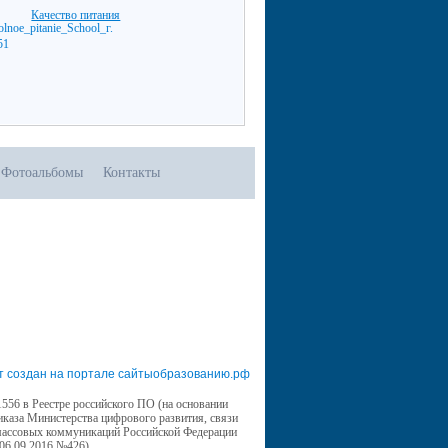
Качество питания
Фотоальбомы
Контакты
т создан на портале сайтыобразованию.рф
556 в Реестре российского ПО (на основании
иказа Министерства цифрового развития, связи
массовых коммуникаций Российской Федерации
 06.09.2016 №426)