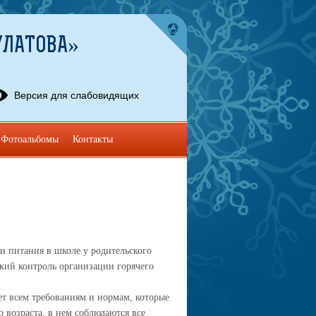
УЛАТОВА»
Версия для слабовидящих
Фотоальбомы
Контакты
 питания в школе у родительского
ский контроль организации горячего
ет всем требованиям и нормам, которые
 возраста, в нем соблюдаются все