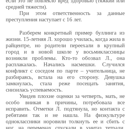
если это не повлекло вред здоровью (тяжкий или
средней тяжести).
При этом ответственность за данные
преступления наступает с 16 лет.
Разберем конкретный пример буллинга из
жизни. 15-летняя Л. хорошо училась, когда жила в
райцентре, но родители переехали в крупный
город и в новой школе у восьмиклассницы
возникли проблемы. Кто-то обозвал Л., она
расплакалась. Начались насмешки. Случился
конфликт с соседом по парте – учительница, не
разбираясь, встала на его сторону. Девушка
замкнулась, стала реже посещать занятия,
снизилась успеваемость.
Увидев плохие оценки за четверть, мать, не
особо вникая в причины, потребовала все
исправить. Отметки Л. подтянула, но контакта с
ребятами так и не нашла. На физкультуре
одноклассники норовили толкнуть ее и сбить с
ног, на переменах спускали в унитаз тетради,