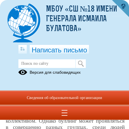
МБОУ «СШ №18 ИМЕНИ
ГЕНЕРАЛА ИСМАИЛА
БУЛАТОВА»
Написать письмо
Профилактика буллинга
Версия для слабовидящих
22.03.2023
В последнее десятилетие мы часто слышим
Сведения об образовательной организации
о таком негативном социальном явлении как
буллинг. При этом у многих этот термин
ассоциируется с молодежной средой, школьным
коллективом. Однако буллинг может проявляться
в совершенно разных группах, среди людей