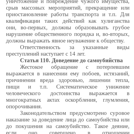
уничтожение и повреждение чужого имущества,
срыв массовых мероприятий, прекращение или
приостановление работы транспорта и т.п. Для
квалификации таких действий как хулиганства
они, во-первых, должны образовывать грубое
нарушение общественного порядка и, во-вторых,
должны выражать явное неуважение к обществу.
Ответственность за указанные виды
преступлений наступает с 14 лет.
Статья 110. Доведение до самоубийства
Жестокое обращение с потерпевшим
выражается в нанесении ему побоев, истязаний,
причинении вреда здоровью, лишении тепла,
пищи и т.п. Систематическое унижение
человеческого достоинства выражается в
многократных актах оскорбления, глумления,
опорочивания.
Законодательством предусмотрено суровое
наказание за доведение лица до самоубийства или
до покушения на самоубийство. Такое деяние,
если оно совершено в отношении