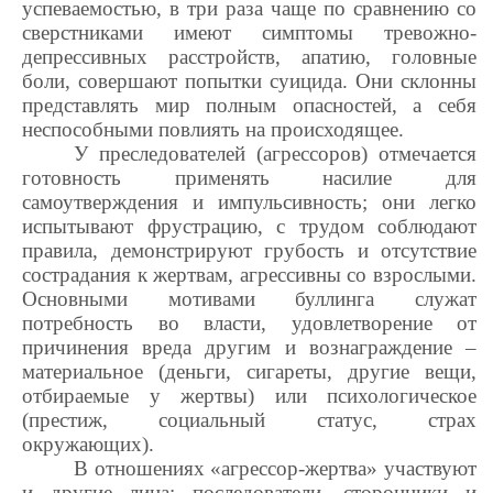
успеваемостью, в три раза чаще по сравнению со
сверстниками имеют симптомы тревожно-
депрессивных расстройств, апатию, головные
боли, совершают попытки суицида. Они склонны
представлять мир полным опасностей, а себя
неспособными повлиять на происходящее.
У преследователей (агрессоров) отмечается
готовность применять насилие для
самоутверждения и импульсивность; они легко
испытывают фрустрацию, с трудом соблюдают
правила, демонстрируют грубость и отсутствие
сострадания к жертвам, агрессивны со взрослыми.
Основными мотивами буллинга служат
потребность во власти, удовлетворение от
причинения вреда другим и вознаграждение –
материальное (деньги, сигареты, другие вещи,
отбираемые у жертвы) или психологическое
(престиж, социальный статус, страх
окружающих).
В отношениях «агрессор-жертва» участвуют
и другие лица: последователи, сторонники и