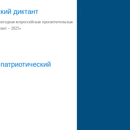
кий диктант
жегодная всероссийская просветительская
ант – 2025»
-патриотический