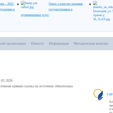
ём – 2022:
Опрос о качестве оказания
ступлению в
государственных и
муниципальных услуг
ьной организации
Новости
Информация
Методическая копилка
.05.2026
тивная прямая ссылка на источник обязательна
Сай
№1
пр
и 
от