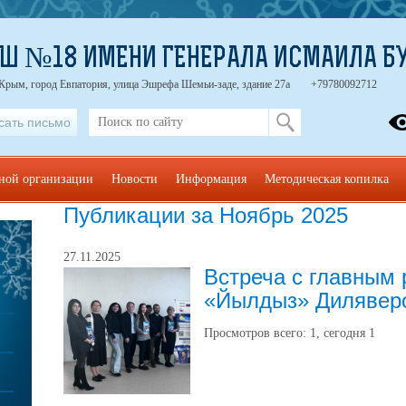
Ш №18 ИМЕНИ ГЕНЕРАЛА ИСМАИЛА Б
 Крым, город Евпатория, улица Эшрефа Шемьи-заде, здание 27а
+79780092712
сать письмо
ьной организации
Новости
Информация
Методическая копилка
Публикации за Ноябрь 2025
27.11.2025
Встреча с главным
«Йылдыз» Дилявер
Просмотров всего:
1
, сегодня
1