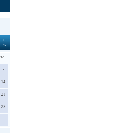
нь
вс
7
14
21
28